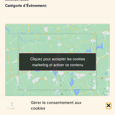
Catégorie d’Évènement:
Elevage
Cliquez pour accepter les cookies
Cliquez pour accepter les cookies
marketing et activer ce contenu
marketing et activer ce contenu
Gérer le consentement aux
cookies
LIEU