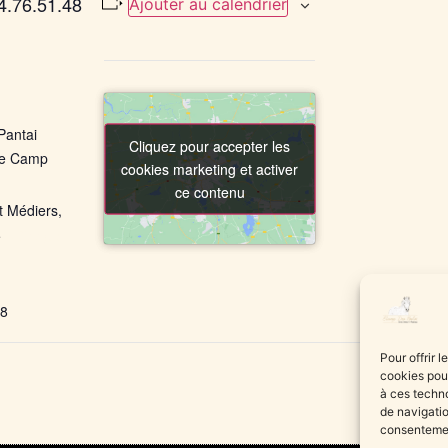
24.76.51.48
Ajouter au calendrier
Pantai
Cliquez pour accepter les
Cliquez pour accepter les
de Camp
cookies marketing et activer
cookies marketing et activer
ce contenu
ce contenu
t Médiers
,
e
+ Google
48
Pour offrir 
cookies pour
à ces techn
de navigatio
consentement