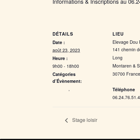
Informations & Inscriptions au 06.
DÉTAILS
LIEU
Elevage Dou 
Date :
141 chemin 
août 23, 2023
Long
Heure :
Montaren & S
9h00 - 18h00
30700
Franc
Catégories
d’Évènement:
Map
Elevage
,
Ferme équestre
Téléphone
06.24.76.51.
Stage loisir