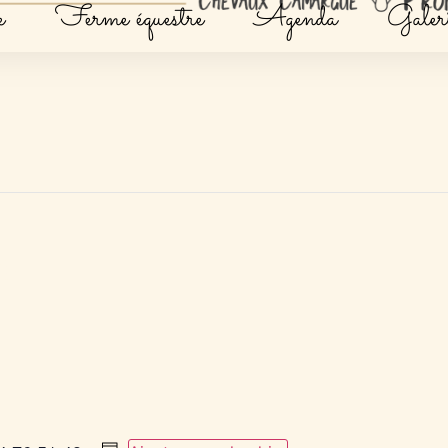
e
Ferme équestre
Agenda
Galeri
e