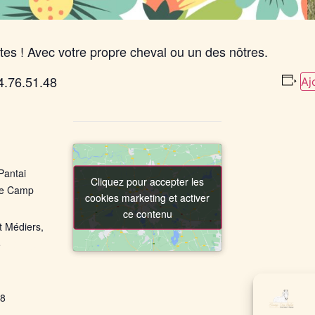
tes ! Avec votre propre cheval ou un des nôtres.
24.76.51.48
Aj
Pantai
Cliquez pour accepter les
Cliquez pour accepter les
de Camp
cookies marketing et activer
cookies marketing et activer
ce contenu
ce contenu
t Médiers
,
e
+ Google
48