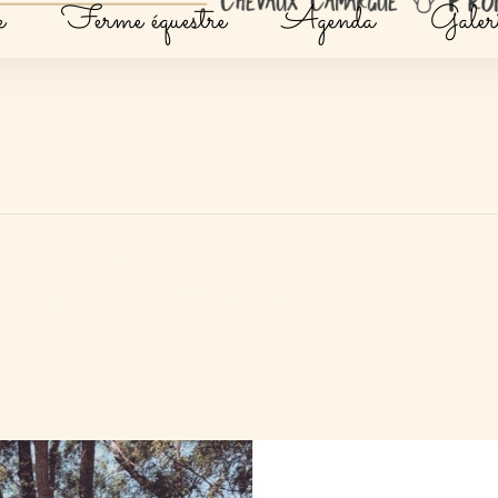
e
Ferme équestre
Agenda
Galeri
de 2 jours