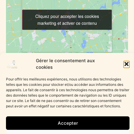
Cliquez pour accepter les cookies
Cliquez pour accepter les cookies
marketing et activer ce contenu
marketing et activer ce contenu
Gérer le consentement aux
cookies
LIEU
Pour offrir les meilleures expériences, nous utilisons des technologies
Ferme équestre Dou Pantai
telles que les cookies pour stocker et/ou accéder aux informations des
appareils. Le fait de consentir à ces technologies nous permettra de traiter
Montaren & St Médiers
,
30700
France
+ Google Map
des données telles que le comportement de navigation ou les ID uniques
Téléphone
sur ce site. Le fait de ne pas consentir ou de retirer son consentement
0624765148
peut avoir un effet négatif sur certaines caractéristiques et fonctions.
Vacances avril
Vacances d’Août
Accepter